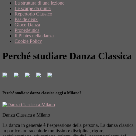
La struttura di una lezione
Le scarpe da punta
Repertorio Classico
Pas de deux
Gioco Danza
Propedeutica
Il Pilates nella danza
Cookie Policy
Perché studiare Danza Classica
Perché studiare danza classica oggi a Milano?
Danza Classica a Milano
La danza in generale è l’espressione della persona. La danza classica
in particolare racchiude moltissimo: disciplina, rigore,