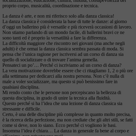
socializzazione, educazione, cultura, fluidità, consapevolezza del
proprio corpo, musicalità, coordinazione e tecnica.
La danza è arte, e non mi riferisco solo alla danza classica!
La danza classica è considerata la base di tutte le danze: al giorno
d’oggi un ballerino più è versatile e più riceverà occasioni di lavoro.
Non stiamo parlando di un mondo facile, di ballerini bravi ce ne
sono tanti ed è proprio la versatilità a fare la differenza.
La difficoltà maggiore che riscontro nei giovani (ma anche negli
adulti) è che ormai la danza classica sembra passata di moda. Si
pensa che l’unica ragione per iscriversi ad un corso di danza sia
quello di socializzare o di trovare l’anima gemella.
Pensateci un po’… Perché ci iscriviamo ad un corso di danza?
La vera motivazione dovrebbe essere che ci ritagliamo 1, 2 o più ore
alla settimana per dedicarci alla nostra persona. Non c’è nulla di
male a voler socializzare, ma questo si può benissimo fare in
qualsiasi disciplina.
Mi rendo conto che le persone non percepiscano la bellezza di
questa disciplina, in grado di unire la tecnica alla fluidità.
Questo perché si ha l’idea che una lezione di danza classica sia
stressante e difficile.
Certo, è una delle discipline più complesse in quanto molto precisa,
è la ricerca della perfezione, ma non crediate che gli altri stili, se fatti
come si deve, non lo siano. Ecco perché ci vogliono le basi.
Insomma l’idea è chiara… La danza in generale fa bene al corpo e