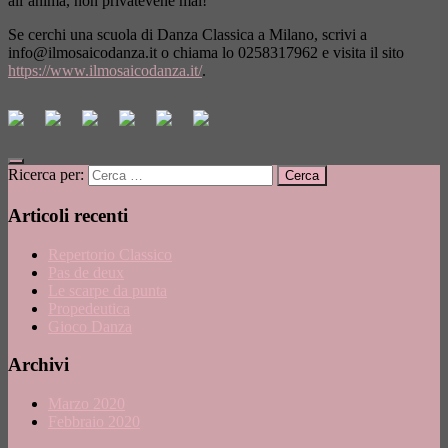
all’anima, non privatevene mai!
Se cerchi una scuola di Danza Classica a Milano, scrivi a
info@ilmosaicodanza.it
o chiama lo 0258317962 e visita il sito
https://www.ilmosaicodanza.it/
.
Ricerca per:
Articoli recenti
Repertorio Classico
Pas de deux
Le scarpe da punta
Propedeutica
Gioco Danza
Archivi
Marzo 2020
Febbraio 2020