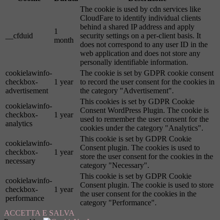
The cookie is used by cdn services like
CloudFare to identify individual clients
behind a shared IP address and apply
1
__cfduid
security settings on a per-client basis. It
month
does not correspond to any user ID in the
web application and does not store any
personally identifiable information.
cookielawinfo-
The cookie is set by GDPR cookie consent
checkbox-
1 year
to record the user consent for the cookies in
advertisement
the category "Advertisement".
This cookies is set by GDPR Cookie
cookielawinfo-
Consent WordPress Plugin. The cookie is
checkbox-
1 year
used to remember the user consent for the
analytics
cookies under the category "Analytics".
This cookie is set by GDPR Cookie
cookielawinfo-
Consent plugin. The cookies is used to
checkbox-
1 year
store the user consent for the cookies in the
necessary
category "Necessary".
This cookie is set by GDPR Cookie
cookielawinfo-
Consent plugin. The cookie is used to store
checkbox-
1 year
the user consent for the cookies in the
performance
category "Performance".
ACCETTA E SALVA