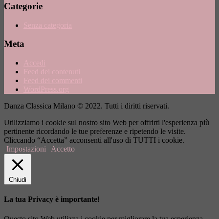
Categorie
Senza categoria
Meta
Accedi
Feed dei contenuti
Feed dei commenti
WordPress.org
Danza Classica Milano © 2022. Tutti i diritti riservati.
Utilizziamo i cookie sul nostro sito Web per offrirti l'esperienza più
pertinente ricordando le tue preferenze e ripetendo le visite.
Cliccando “Accetta” acconsenti all'uso di TUTTI i cookie.
Impostazioni
Accetto
Chiudi
La tua Privacy è importante!
Questo sito Web utilizza i cookie per migliorare la tua esperienza