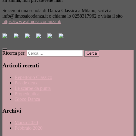
all’anima, non privatevene mai!
Se cerchi una scuola di Danza Classica a Milano, scrivi a
info@ilmosaicodanza.it
o chiama lo 0258317962 e visita il sito
https://www.ilmosaicodanza.it/
.
Ricerca per:
Articoli recenti
Repertorio Classico
Pas de deux
Le scarpe da punta
Propedeutica
Gioco Danza
Archivi
Marzo 2020
Febbraio 2020