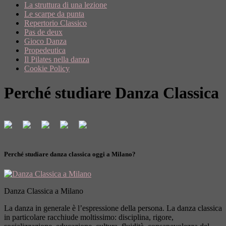
La struttura di una lezione
Le scarpe da punta
Repertorio Classico
Pas de deux
Gioco Danza
Propedeutica
Il Pilates nella danza
Cookie Policy
Perché studiare Danza Classica
Perché studiare danza classica oggi a Milano?
Danza Classica a Milano
La danza in generale è l’espressione della persona. La danza classica
in particolare racchiude moltissimo: disciplina, rigore,