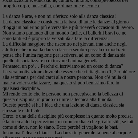
socializzazione, educazione, cultura, fluidità, consapevolezza del
proprio corpo, musicalità, coordinazione e tecnica.
La danza è arte, e non mi riferisco solo alla danza classica!
La danza classica è considerata la base di tutte le danze: al giorno
d’oggi un ballerino più è versatile e più riceverà occasioni di lavoro.
Non stiamo parlando di un mondo facile, di ballerini bravi ce ne
sono tanti ed è proprio la versatilità a fare la differenza.
La difficoltà maggiore che riscontro nei giovani (ma anche negli
adulti) è che ormai la danza classica sembra passata di moda. Si
pensa che l’unica ragione per iscriversi ad un corso di danza sia
quello di socializzare o di trovare l’anima gemella.
Pensateci un po’… Perché ci iscriviamo ad un corso di danza?
La vera motivazione dovrebbe essere che ci ritagliamo 1, 2 o più ore
alla settimana per dedicarci alla nostra persona. Non c’è nulla di
male a voler socializzare, ma questo si può benissimo fare in
qualsiasi disciplina.
Mi rendo conto che le persone non percepiscano la bellezza di
questa disciplina, in grado di unire la tecnica alla fluidità.
Questo perché si ha l’idea che una lezione di danza classica sia
stressante e difficile.
Certo, è una delle discipline più complesse in quanto molto precisa,
è la ricerca della perfezione, ma non crediate che gli altri stili, se fatti
come si deve, non lo siano. Ecco perché ci vogliono le basi.
Insomma l’idea è chiara… La danza in generale fa bene al corpo e