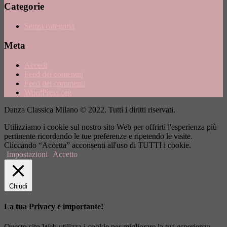
Categorie
Senza categoria
Meta
Accedi
Feed dei contenuti
Feed dei commenti
WordPress.org
Danza Classica Milano © 2022. Tutti i diritti riservati.
Utilizziamo i cookie sul nostro sito Web per offrirti l'esperienza più
pertinente ricordando le tue preferenze e ripetendo le visite.
Cliccando “Accetta” acconsenti all'uso di TUTTI i cookie.
Impostazioni
Accetto
Chiudi
La tua Privacy è importante!
Questo sito Web utilizza i cookie per migliorare la tua esperienza