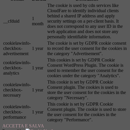
The cookie is used by cdn services like
CloudFare to identify individual clients
behind a shared IP address and apply
1
__cfduid
security settings on a per-client basis. It
month
does not correspond to any user ID in the
web application and does not store any
personally identifiable information.
cookielawinfo-
The cookie is set by GDPR cookie consent
checkbox-
1 year
to record the user consent for the cookies in
advertisement
the category "Advertisement".
This cookies is set by GDPR Cookie
cookielawinfo-
Consent WordPress Plugin. The cookie is
checkbox-
1 year
used to remember the user consent for the
analytics
cookies under the category "Analytics".
This cookie is set by GDPR Cookie
cookielawinfo-
Consent plugin. The cookies is used to
checkbox-
1 year
store the user consent for the cookies in the
necessary
category "Necessary".
This cookie is set by GDPR Cookie
cookielawinfo-
Consent plugin. The cookie is used to store
checkbox-
1 year
the user consent for the cookies in the
performance
category "Performance".
ACCETTA E SALVA