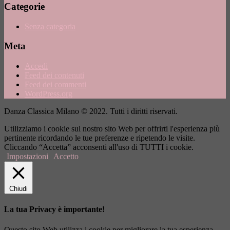
Categorie
Senza categoria
Meta
Accedi
Feed dei contenuti
Feed dei commenti
WordPress.org
Danza Classica Milano © 2022. Tutti i diritti riservati.
Utilizziamo i cookie sul nostro sito Web per offrirti l'esperienza più
pertinente ricordando le tue preferenze e ripetendo le visite.
Cliccando “Accetta” acconsenti all'uso di TUTTI i cookie.
Impostazioni
Accetto
Chiudi
La tua Privacy è importante!
Questo sito Web utilizza i cookie per migliorare la tua esperienza