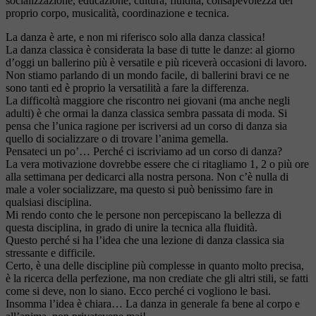
socializzazione, educazione, cultura, fluidità, consapevolezza del
proprio corpo, musicalità, coordinazione e tecnica.
La danza è arte, e non mi riferisco solo alla danza classica!
La danza classica è considerata la base di tutte le danze: al giorno
d’oggi un ballerino più è versatile e più riceverà occasioni di lavoro.
Non stiamo parlando di un mondo facile, di ballerini bravi ce ne
sono tanti ed è proprio la versatilità a fare la differenza.
La difficoltà maggiore che riscontro nei giovani (ma anche negli
adulti) è che ormai la danza classica sembra passata di moda. Si
pensa che l’unica ragione per iscriversi ad un corso di danza sia
quello di socializzare o di trovare l’anima gemella.
Pensateci un po’… Perché ci iscriviamo ad un corso di danza?
La vera motivazione dovrebbe essere che ci ritagliamo 1, 2 o più ore
alla settimana per dedicarci alla nostra persona. Non c’è nulla di
male a voler socializzare, ma questo si può benissimo fare in
qualsiasi disciplina.
Mi rendo conto che le persone non percepiscano la bellezza di
questa disciplina, in grado di unire la tecnica alla fluidità.
Questo perché si ha l’idea che una lezione di danza classica sia
stressante e difficile.
Certo, è una delle discipline più complesse in quanto molto precisa,
è la ricerca della perfezione, ma non crediate che gli altri stili, se fatti
come si deve, non lo siano. Ecco perché ci vogliono le basi.
Insomma l’idea è chiara… La danza in generale fa bene al corpo e