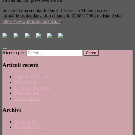
all’anima, non privatevene mai!
Se cerchi una scuola di Danza Classica a Milano, scrivi a
info@ilmosaicodanza.it
o chiama lo 0258317962 e visita il sito
https://www.ilmosaicodanza.it/
.
Ricerca per:
Articoli recenti
Repertorio Classico
Pas de deux
Le scarpe da punta
Propedeutica
Gioco Danza
Archivi
Marzo 2020
Febbraio 2020