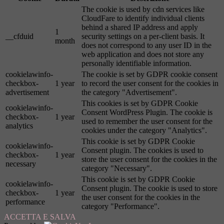
The cookie is used by cdn services like
CloudFare to identify individual clients
behind a shared IP address and apply
1
__cfduid
security settings on a per-client basis. It
month
does not correspond to any user ID in the
web application and does not store any
personally identifiable information.
cookielawinfo-
The cookie is set by GDPR cookie consent
checkbox-
1 year
to record the user consent for the cookies in
advertisement
the category "Advertisement".
This cookies is set by GDPR Cookie
cookielawinfo-
Consent WordPress Plugin. The cookie is
checkbox-
1 year
used to remember the user consent for the
analytics
cookies under the category "Analytics".
This cookie is set by GDPR Cookie
cookielawinfo-
Consent plugin. The cookies is used to
checkbox-
1 year
store the user consent for the cookies in the
necessary
category "Necessary".
This cookie is set by GDPR Cookie
cookielawinfo-
Consent plugin. The cookie is used to store
checkbox-
1 year
the user consent for the cookies in the
performance
category "Performance".
ACCETTA E SALVA