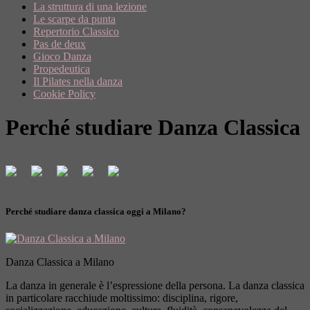
La struttura di una lezione
Le scarpe da punta
Repertorio Classico
Pas de deux
Gioco Danza
Propedeutica
Il Pilates nella danza
Cookie Policy
Perché studiare Danza Classica
Perché studiare danza classica oggi a Milano?
Danza Classica a Milano
La danza in generale è l’espressione della persona. La danza classica
in particolare racchiude moltissimo: disciplina, rigore,