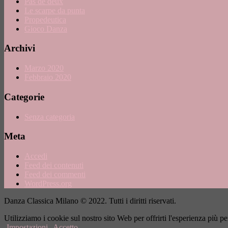
Pas de deux
Le scarpe da punta
Propedeutica
Gioco Danza
Archivi
Marzo 2020
Febbraio 2020
Categorie
Senza categoria
Meta
Accedi
Feed dei contenuti
Feed dei commenti
WordPress.org
Danza Classica Milano © 2022. Tutti i diritti riservati.
Utilizziamo i cookie sul nostro sito Web per offrirti l'esperienza più 
Impostazioni
Accetto