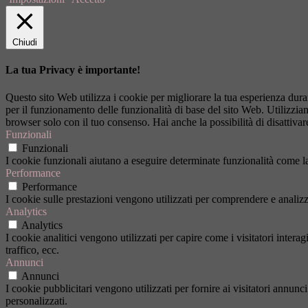
Chiudi
La tua Privacy è importante!
Questo sito Web utilizza i cookie per migliorare la tua esperienza dur
per il funzionamento delle funzionalità di base del sito Web. Utilizzi
browser solo con il tuo consenso. Hai anche la possibilità di disattivar
Funzionali
Funzionali
I cookie funzionali aiutano a eseguire determinate funzionalità come la 
Performance
Performance
I cookie sulle prestazioni vengono utilizzati per comprendere e analizza
Analytics
Analytics
I cookie analitici vengono utilizzati per capire come i visitatori inter
traffico, ecc.
Annunci
Annunci
I cookie pubblicitari vengono utilizzati per fornire ai visitatori annun
personalizzati.