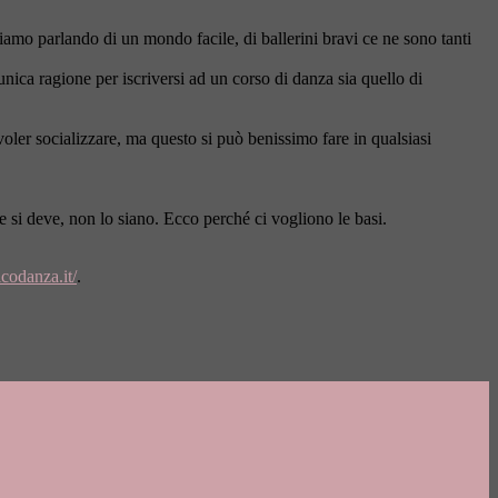
tiamo parlando di un mondo facile, di ballerini bravi ce ne sono tanti
nica ragione per iscriversi ad un corso di danza sia quello di
oler socializzare, ma questo si può benissimo fare in qualsiasi
me si deve, non lo siano. Ecco perché ci vogliono le basi.
codanza.it/
.