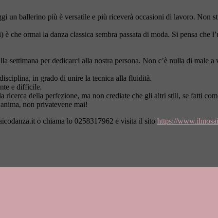
ggi un ballerino più è versatile e più riceverà occasioni di lavoro. Non s
) è che ormai la danza classica sembra passata di moda. Si pensa che l’u
la settimana per dedicarci alla nostra persona. Non c’è nulla di male a v
ciplina, in grado di unire la tecnica alla fluidità.
te e difficile.
 ricerca della perfezione, ma non crediate che gli altri stili, se fatti co
’anima, non privatevene mai!
icodanza.it
o chiama lo 0258317962 e visita il sito
https://www.ilmosai