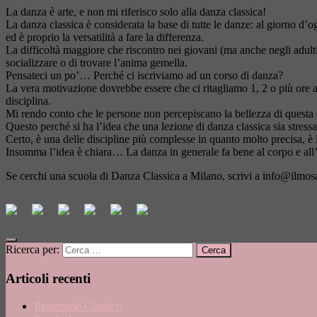
La danza è arte, e non mi riferisco solo alla danza classica!
La danza classica è considerata la base di tutte le danze: al giorno d’o
ed è proprio la versatilità a fare la differenza.
La difficoltà maggiore che riscontro nei giovani (ma anche negli adulti
socializzare o di trovare l’anima gemella.
Pensateci un po’… Perché ci iscriviamo ad un corso di danza?
La vera motivazione dovrebbe essere che ci ritagliamo 1, 2 o più ore al
disciplina.
Mi rendo conto che le persone non percepiscano la bellezza di questa dis
Questo perché si ha l’idea che una lezione di danza classica sia stressan
Certo, è una delle discipline più complesse in quanto molto precisa, è la
Insomma l’idea è chiara… La danza in generale fa bene al corpo e all
Se cerchi una scuola di Danza Classica a Milano, scrivi a
info@ilmosa
Ricerca per:
Articoli recenti
Repertorio Classico