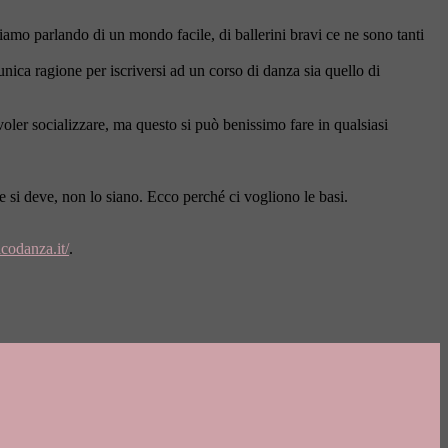
tiamo parlando di un mondo facile, di ballerini bravi ce ne sono tanti
nica ragione per iscriversi ad un corso di danza sia quello di
oler socializzare, ma questo si può benissimo fare in qualsiasi
me si deve, non lo siano. Ecco perché ci vogliono le basi.
codanza.it/
.