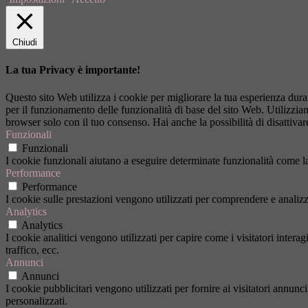
Chiudi
La tua Privacy è importante!
Questo sito Web utilizza i cookie per migliorare la tua esperienza dur
per il funzionamento delle funzionalità di base del sito Web. Utilizzi
browser solo con il tuo consenso. Hai anche la possibilità di disattivar
Funzionali
Funzionali
I cookie funzionali aiutano a eseguire determinate funzionalità come la 
Performance
Performance
I cookie sulle prestazioni vengono utilizzati per comprendere e analizza
Analytics
Analytics
I cookie analitici vengono utilizzati per capire come i visitatori inter
traffico, ecc.
Annunci
Annunci
I cookie pubblicitari vengono utilizzati per fornire ai visitatori annun
personalizzati.