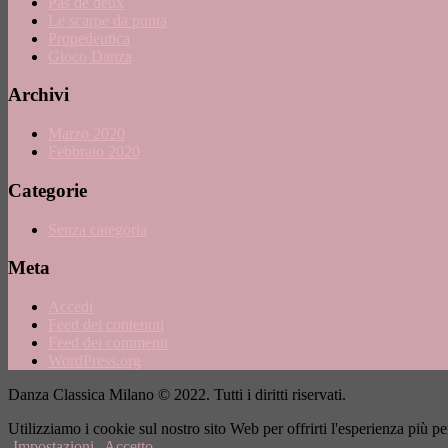
Pas de deux
Le scarpe da punta
Propedeutica
Gioco Danza
Archivi
Marzo 2020
Febbraio 2020
Categorie
Senza categoria
Meta
Accedi
Feed dei contenuti
Feed dei commenti
WordPress.org
Danza Classica Milano © 2022. Tutti i diritti riservati.
Utilizziamo i cookie sul nostro sito Web per offrirti l'esperienza più 
Impostazioni
Accetto