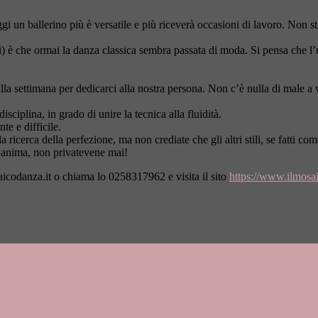
ggi un ballerino più è versatile e più riceverà occasioni di lavoro. Non s
) è che ormai la danza classica sembra passata di moda. Si pensa che l’u
la settimana per dedicarci alla nostra persona. Non c’è nulla di male a v
ciplina, in grado di unire la tecnica alla fluidità.
te e difficile.
 ricerca della perfezione, ma non crediate che gli altri stili, se fatti co
’anima, non privatevene mai!
icodanza.it
o chiama lo 0258317962 e visita il sito
https://www.ilmosai