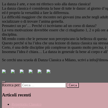
La danza è arte, e non mi riferisco solo alla danza classica!
La danza classica è considerata la base di tutte le danze: al giorno d’o
ed è proprio la versatilità a fare la differenza.
La difficoltà maggiore che riscontro nei giovani (ma anche negli adulti
socializzare o di trovare l’anima gemella.
Pensateci un po’… Perché ci iscriviamo ad un corso di danza?
La vera motivazione dovrebbe essere che ci ritagliamo 1, 2 o più ore al
disciplina.
Mi rendo conto che le persone non percepiscano la bellezza di questa dis
Questo perché si ha l’idea che una lezione di danza classica sia stressan
Certo, è una delle discipline più complesse in quanto molto precisa, è la
Insomma l’idea è chiara… La danza in generale fa bene al corpo e all
Se cerchi una scuola di Danza Classica a Milano, scrivi a
info@ilmosa
Ricerca per:
Articoli recenti
Repertorio Classico