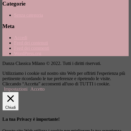
Categorie
Senza categoria
Meta
Accedi
Feed dei contenuti
Feed dei commenti
WordPress.org
Danza Classica Milano © 2022. Tutti i diritti riservati.
Utilizziamo i cookie sul nostro sito Web per offrirti l'esperienza più
pertinente ricordando le tue preferenze e ripetendo le visite.
Cliccando “Accetta” acconsenti all'uso di TUTTI i cookie.
Impostazioni
Accetto
Chiudi
La tua Privacy è importante!
Questo sito Web utilizza i cookie per migliorare la tua esperienza