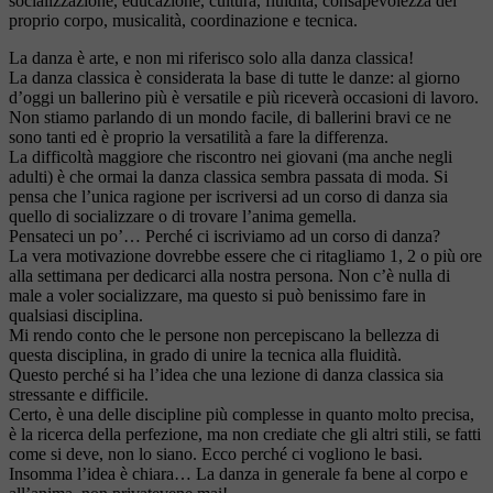
socializzazione, educazione, cultura, fluidità, consapevolezza del
proprio corpo, musicalità, coordinazione e tecnica.
La danza è arte, e non mi riferisco solo alla danza classica!
La danza classica è considerata la base di tutte le danze: al giorno
d’oggi un ballerino più è versatile e più riceverà occasioni di lavoro.
Non stiamo parlando di un mondo facile, di ballerini bravi ce ne
sono tanti ed è proprio la versatilità a fare la differenza.
La difficoltà maggiore che riscontro nei giovani (ma anche negli
adulti) è che ormai la danza classica sembra passata di moda. Si
pensa che l’unica ragione per iscriversi ad un corso di danza sia
quello di socializzare o di trovare l’anima gemella.
Pensateci un po’… Perché ci iscriviamo ad un corso di danza?
La vera motivazione dovrebbe essere che ci ritagliamo 1, 2 o più ore
alla settimana per dedicarci alla nostra persona. Non c’è nulla di
male a voler socializzare, ma questo si può benissimo fare in
qualsiasi disciplina.
Mi rendo conto che le persone non percepiscano la bellezza di
questa disciplina, in grado di unire la tecnica alla fluidità.
Questo perché si ha l’idea che una lezione di danza classica sia
stressante e difficile.
Certo, è una delle discipline più complesse in quanto molto precisa,
è la ricerca della perfezione, ma non crediate che gli altri stili, se fatti
come si deve, non lo siano. Ecco perché ci vogliono le basi.
Insomma l’idea è chiara… La danza in generale fa bene al corpo e