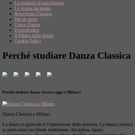
La struttura di una lezione
Le scarpe da punta
Repertorio Classico
Pas de deux
Gioco Danza
Propedeutica
Il Pilates nella danza
Cookie Policy
Perché studiare Danza Classica
Perché studiare danza classica oggi a Milano?
Danza Classica a Milano
La danza in generale è l’espressione della persona. La danza classica
in particolare racchiude moltissimo: disciplina, rigore,