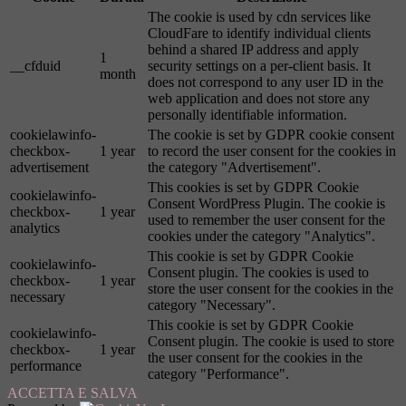
The cookie is used by cdn services like
CloudFare to identify individual clients
behind a shared IP address and apply
1
__cfduid
security settings on a per-client basis. It
month
does not correspond to any user ID in the
web application and does not store any
personally identifiable information.
cookielawinfo-
The cookie is set by GDPR cookie consent
checkbox-
1 year
to record the user consent for the cookies in
advertisement
the category "Advertisement".
This cookies is set by GDPR Cookie
cookielawinfo-
Consent WordPress Plugin. The cookie is
checkbox-
1 year
used to remember the user consent for the
analytics
cookies under the category "Analytics".
This cookie is set by GDPR Cookie
cookielawinfo-
Consent plugin. The cookies is used to
checkbox-
1 year
store the user consent for the cookies in the
necessary
category "Necessary".
This cookie is set by GDPR Cookie
cookielawinfo-
Consent plugin. The cookie is used to store
checkbox-
1 year
the user consent for the cookies in the
performance
category "Performance".
ACCETTA E SALVA