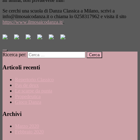
all’anima, non privatevene mai!
Se cerchi una scuola di Danza Classica a Milano, scrivi a
info@ilmosaicodanza.it
o chiama lo 0258317962 e visita il sito
https://www.ilmosaicodanza.it/
.
Ricerca per:
Articoli recenti
Repertorio Classico
Pas de deux
Le scarpe da punta
Propedeutica
Gioco Danza
Archivi
Marzo 2020
Febbraio 2020