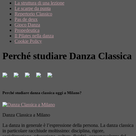
La struttura di una lezione
Le scarpe da punta
Repertorio Classico
Pas de deux
Gioco Danza
Propedeutica
Il Pilates nella danza
Cookie Policy
Perché studiare Danza Classica
Perché studiare danza classica oggi a Milano?
Danza Classica a Milano
La danza in generale è l’espressione della persona. La danza classica
in particolare racchiude moltissimo: disciplina, rigore,