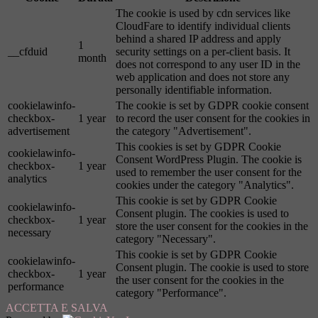
The cookie is used by cdn services like
CloudFare to identify individual clients
behind a shared IP address and apply
1
__cfduid
security settings on a per-client basis. It
month
does not correspond to any user ID in the
web application and does not store any
personally identifiable information.
cookielawinfo-
The cookie is set by GDPR cookie consent
checkbox-
1 year
to record the user consent for the cookies in
advertisement
the category "Advertisement".
This cookies is set by GDPR Cookie
cookielawinfo-
Consent WordPress Plugin. The cookie is
checkbox-
1 year
used to remember the user consent for the
analytics
cookies under the category "Analytics".
This cookie is set by GDPR Cookie
cookielawinfo-
Consent plugin. The cookies is used to
checkbox-
1 year
store the user consent for the cookies in the
necessary
category "Necessary".
This cookie is set by GDPR Cookie
cookielawinfo-
Consent plugin. The cookie is used to store
checkbox-
1 year
the user consent for the cookies in the
performance
category "Performance".
ACCETTA E SALVA