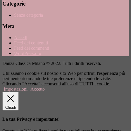
Categorie
Senza categoria
Meta
Accedi
Feed dei contenuti
Feed dei commenti
WordPress.org
Danza Classica Milano © 2022. Tutti i diritti riservati.
Utilizziamo i cookie sul nostro sito Web per offrirti l'esperienza più
pertinente ricordando le tue preferenze e ripetendo le visite.
Cliccando “Accetta” acconsenti all'uso di TUTTI i cookie.
Impostazioni
Accetto
Chiudi
La tua Privacy è importante!
Questo sito Web utilizza i cookie per migliorare la tua esperienza