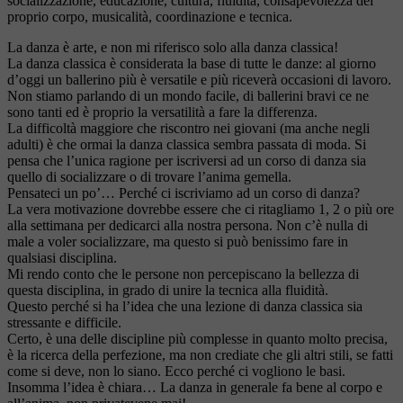
socializzazione, educazione, cultura, fluidità, consapevolezza del
proprio corpo, musicalità, coordinazione e tecnica.
La danza è arte, e non mi riferisco solo alla danza classica!
La danza classica è considerata la base di tutte le danze: al giorno
d’oggi un ballerino più è versatile e più riceverà occasioni di lavoro.
Non stiamo parlando di un mondo facile, di ballerini bravi ce ne
sono tanti ed è proprio la versatilità a fare la differenza.
La difficoltà maggiore che riscontro nei giovani (ma anche negli
adulti) è che ormai la danza classica sembra passata di moda. Si
pensa che l’unica ragione per iscriversi ad un corso di danza sia
quello di socializzare o di trovare l’anima gemella.
Pensateci un po’… Perché ci iscriviamo ad un corso di danza?
La vera motivazione dovrebbe essere che ci ritagliamo 1, 2 o più ore
alla settimana per dedicarci alla nostra persona. Non c’è nulla di
male a voler socializzare, ma questo si può benissimo fare in
qualsiasi disciplina.
Mi rendo conto che le persone non percepiscano la bellezza di
questa disciplina, in grado di unire la tecnica alla fluidità.
Questo perché si ha l’idea che una lezione di danza classica sia
stressante e difficile.
Certo, è una delle discipline più complesse in quanto molto precisa,
è la ricerca della perfezione, ma non crediate che gli altri stili, se fatti
come si deve, non lo siano. Ecco perché ci vogliono le basi.
Insomma l’idea è chiara… La danza in generale fa bene al corpo e