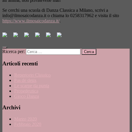
all’anima, non privatevene mai!
Se cerchi una scuola di Danza Classica a Milano, scrivi a
info@ilmosaicodanza.it
o chiama lo 0258317962 e visita il sito
https://www.ilmosaicodanza.it/
.
Ricerca per:
Articoli recenti
Repertorio Classico
Pas de deux
Le scarpe da punta
Propedeutica
Gioco Danza
Archivi
Marzo 2020
Febbraio 2020