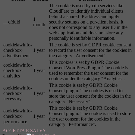
The cookie is used by cdn services like
CloudFare to identify individual clients
behind a shared IP address and apply
1
__cfduid
security settings on a per-client basis. It
month
does not correspond to any user ID in the
web application and does not store any
personally identifiable information.
cookielawinfo-
The cookie is set by GDPR cookie consent
checkbox-
1 year
to record the user consent for the cookies in
advertisement
the category "Advertisement".
This cookies is set by GDPR Cookie
cookielawinfo-
Consent WordPress Plugin. The cookie is
checkbox-
1 year
used to remember the user consent for the
analytics
cookies under the category "Analytics".
This cookie is set by GDPR Cookie
cookielawinfo-
Consent plugin. The cookies is used to
checkbox-
1 year
store the user consent for the cookies in the
necessary
category "Necessary".
This cookie is set by GDPR Cookie
cookielawinfo-
Consent plugin. The cookie is used to store
checkbox-
1 year
the user consent for the cookies in the
performance
category "Performance".
ACCETTA E SALVA