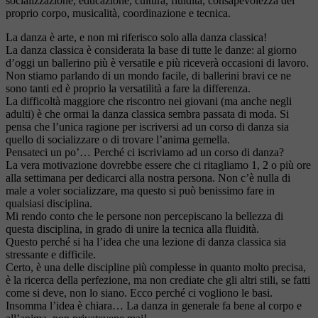
socializzazione, educazione, cultura, fluidità, consapevolezza del
proprio corpo, musicalità, coordinazione e tecnica.
La danza è arte, e non mi riferisco solo alla danza classica!
La danza classica è considerata la base di tutte le danze: al giorno
d’oggi un ballerino più è versatile e più riceverà occasioni di lavoro.
Non stiamo parlando di un mondo facile, di ballerini bravi ce ne
sono tanti ed è proprio la versatilità a fare la differenza.
La difficoltà maggiore che riscontro nei giovani (ma anche negli
adulti) è che ormai la danza classica sembra passata di moda. Si
pensa che l’unica ragione per iscriversi ad un corso di danza sia
quello di socializzare o di trovare l’anima gemella.
Pensateci un po’… Perché ci iscriviamo ad un corso di danza?
La vera motivazione dovrebbe essere che ci ritagliamo 1, 2 o più ore
alla settimana per dedicarci alla nostra persona. Non c’è nulla di
male a voler socializzare, ma questo si può benissimo fare in
qualsiasi disciplina.
Mi rendo conto che le persone non percepiscano la bellezza di
questa disciplina, in grado di unire la tecnica alla fluidità.
Questo perché si ha l’idea che una lezione di danza classica sia
stressante e difficile.
Certo, è una delle discipline più complesse in quanto molto precisa,
è la ricerca della perfezione, ma non crediate che gli altri stili, se fatti
come si deve, non lo siano. Ecco perché ci vogliono le basi.
Insomma l’idea è chiara… La danza in generale fa bene al corpo e