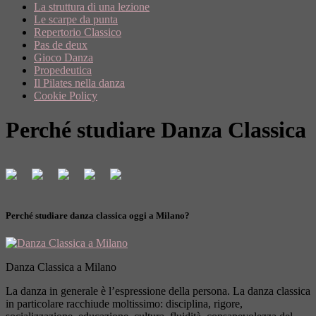
La struttura di una lezione
Le scarpe da punta
Repertorio Classico
Pas de deux
Gioco Danza
Propedeutica
Il Pilates nella danza
Cookie Policy
Perché studiare Danza Classica
Perché studiare danza classica oggi a Milano?
Danza Classica a Milano
La danza in generale è l’espressione della persona. La danza classica
in particolare racchiude moltissimo: disciplina, rigore,