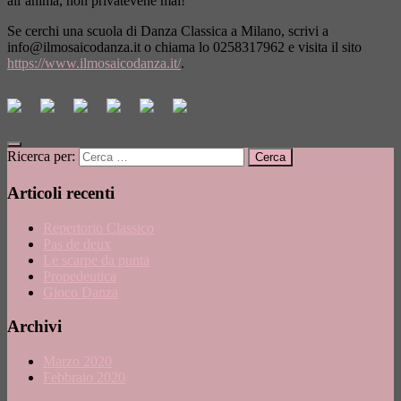
all’anima, non privatevene mai!
Se cerchi una scuola di Danza Classica a Milano, scrivi a
info@ilmosaicodanza.it
o chiama lo 0258317962 e visita il sito
https://www.ilmosaicodanza.it/
.
Ricerca per:
Articoli recenti
Repertorio Classico
Pas de deux
Le scarpe da punta
Propedeutica
Gioco Danza
Archivi
Marzo 2020
Febbraio 2020