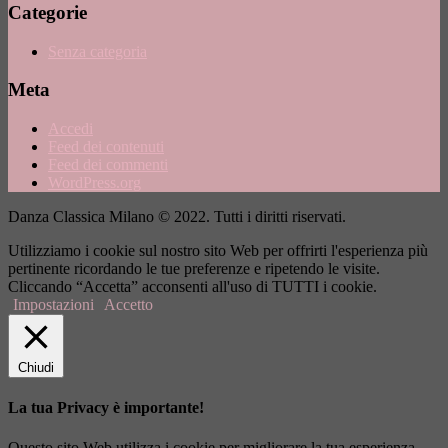
Categorie
Senza categoria
Meta
Accedi
Feed dei contenuti
Feed dei commenti
WordPress.org
Danza Classica Milano © 2022. Tutti i diritti riservati.
Utilizziamo i cookie sul nostro sito Web per offrirti l'esperienza più
pertinente ricordando le tue preferenze e ripetendo le visite.
Cliccando “Accetta” acconsenti all'uso di TUTTI i cookie.
Impostazioni
Accetto
Chiudi
La tua Privacy è importante!
Questo sito Web utilizza i cookie per migliorare la tua esperienza