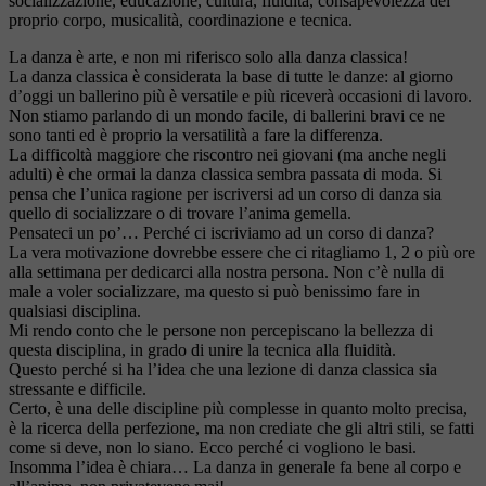
socializzazione, educazione, cultura, fluidità, consapevolezza del
proprio corpo, musicalità, coordinazione e tecnica.
La danza è arte, e non mi riferisco solo alla danza classica!
La danza classica è considerata la base di tutte le danze: al giorno
d’oggi un ballerino più è versatile e più riceverà occasioni di lavoro.
Non stiamo parlando di un mondo facile, di ballerini bravi ce ne
sono tanti ed è proprio la versatilità a fare la differenza.
La difficoltà maggiore che riscontro nei giovani (ma anche negli
adulti) è che ormai la danza classica sembra passata di moda. Si
pensa che l’unica ragione per iscriversi ad un corso di danza sia
quello di socializzare o di trovare l’anima gemella.
Pensateci un po’… Perché ci iscriviamo ad un corso di danza?
La vera motivazione dovrebbe essere che ci ritagliamo 1, 2 o più ore
alla settimana per dedicarci alla nostra persona. Non c’è nulla di
male a voler socializzare, ma questo si può benissimo fare in
qualsiasi disciplina.
Mi rendo conto che le persone non percepiscano la bellezza di
questa disciplina, in grado di unire la tecnica alla fluidità.
Questo perché si ha l’idea che una lezione di danza classica sia
stressante e difficile.
Certo, è una delle discipline più complesse in quanto molto precisa,
è la ricerca della perfezione, ma non crediate che gli altri stili, se fatti
come si deve, non lo siano. Ecco perché ci vogliono le basi.
Insomma l’idea è chiara… La danza in generale fa bene al corpo e