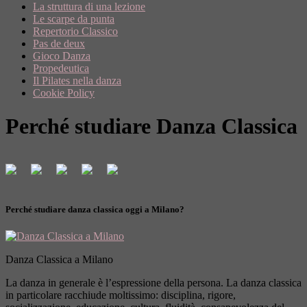
La struttura di una lezione
Le scarpe da punta
Repertorio Classico
Pas de deux
Gioco Danza
Propedeutica
Il Pilates nella danza
Cookie Policy
Perché studiare Danza Classica
Perché studiare danza classica oggi a Milano?
Danza Classica a Milano
La danza in generale è l’espressione della persona. La danza classica
in particolare racchiude moltissimo: disciplina, rigore,