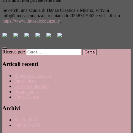
all’anima, non privatevene mai!
Se cerchi una scuola di Danza Classica a Milano, scrivi a
info@ilmosaicodanza.it
o chiama lo 0258317962 e visita il sito
https://www.ilmosaicodanza.it/
.
Ricerca per:
Articoli recenti
Repertorio Classico
Pas de deux
Le scarpe da punta
Propedeutica
Gioco Danza
Archivi
Marzo 2020
Febbraio 2020