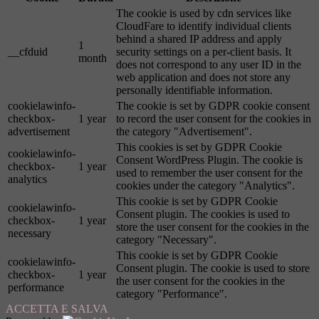
The cookie is used by cdn services like
CloudFare to identify individual clients
behind a shared IP address and apply
1
__cfduid
security settings on a per-client basis. It
month
does not correspond to any user ID in the
web application and does not store any
personally identifiable information.
cookielawinfo-
The cookie is set by GDPR cookie consent
checkbox-
1 year
to record the user consent for the cookies in
advertisement
the category "Advertisement".
This cookies is set by GDPR Cookie
cookielawinfo-
Consent WordPress Plugin. The cookie is
checkbox-
1 year
used to remember the user consent for the
analytics
cookies under the category "Analytics".
This cookie is set by GDPR Cookie
cookielawinfo-
Consent plugin. The cookies is used to
checkbox-
1 year
store the user consent for the cookies in the
necessary
category "Necessary".
This cookie is set by GDPR Cookie
cookielawinfo-
Consent plugin. The cookie is used to store
checkbox-
1 year
the user consent for the cookies in the
performance
category "Performance".
ACCETTA E SALVA