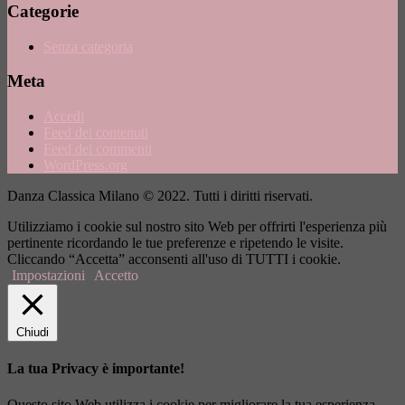
Categorie
Senza categoria
Meta
Accedi
Feed dei contenuti
Feed dei commenti
WordPress.org
Danza Classica Milano © 2022. Tutti i diritti riservati.
Utilizziamo i cookie sul nostro sito Web per offrirti l'esperienza più
pertinente ricordando le tue preferenze e ripetendo le visite.
Cliccando “Accetta” acconsenti all'uso di TUTTI i cookie.
Impostazioni
Accetto
Chiudi
La tua Privacy è importante!
Questo sito Web utilizza i cookie per migliorare la tua esperienza