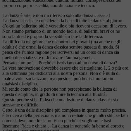
socializzazione, educazione, cultura, fluidità, consapevolezza del
proprio corpo, musicalità, coordinazione e tecnica.
La danza è arte, e non mi riferisco solo alla danza classica!
La danza classica è considerata la base di tutte le danze: al giorno
d’oggi un ballerino più è versatile e più riceverà occasioni di lavoro.
Non stiamo parlando di un mondo facile, di ballerini bravi ce ne
sono tanti ed è proprio la versatilità a fare la differenza.
La difficoltà maggiore che riscontro nei giovani (ma anche negli
adulti) è che ormai la danza classica sembra passata di moda. Si
pensa che l’unica ragione per iscriversi ad un corso di danza sia
quello di socializzare o di trovare l’anima gemella.
Pensateci un po’… Perché ci iscriviamo ad un corso di danza?
La vera motivazione dovrebbe essere che ci ritagliamo 1, 2 o più ore
alla settimana per dedicarci alla nostra persona. Non c’è nulla di
male a voler socializzare, ma questo si può benissimo fare in
qualsiasi disciplina.
Mi rendo conto che le persone non percepiscano la bellezza di
questa disciplina, in grado di unire la tecnica alla fluidità.
Questo perché si ha l’idea che una lezione di danza classica sia
stressante e difficile.
Certo, è una delle discipline più complesse in quanto molto precisa,
è la ricerca della perfezione, ma non crediate che gli altri stili, se fatti
come si deve, non lo siano. Ecco perché ci vogliono le basi.
Insomma l’idea è chiara… La danza in generale fa bene al corpo e