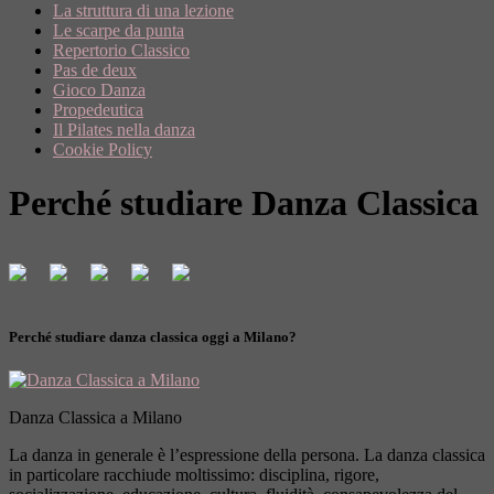
La struttura di una lezione
Le scarpe da punta
Repertorio Classico
Pas de deux
Gioco Danza
Propedeutica
Il Pilates nella danza
Cookie Policy
Perché studiare Danza Classica
Perché studiare danza classica oggi a Milano?
Danza Classica a Milano
La danza in generale è l’espressione della persona. La danza classica
in particolare racchiude moltissimo: disciplina, rigore,