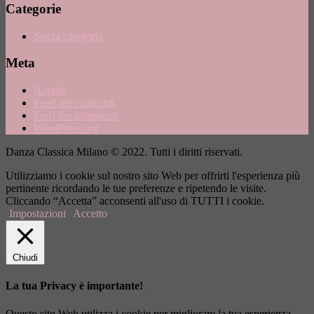
Categorie
Senza categoria
Meta
Accedi
Feed dei contenuti
Feed dei commenti
WordPress.org
Danza Classica Milano © 2022. Tutti i diritti riservati.
Utilizziamo i cookie sul nostro sito Web per offrirti l'esperienza più
pertinente ricordando le tue preferenze e ripetendo le visite.
Cliccando “Accetta” acconsenti all'uso di TUTTI i cookie.
Impostazioni
Accetto
Chiudi
La tua Privacy è importante!
Questo sito Web utilizza i cookie per migliorare la tua esperienza