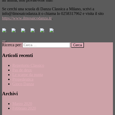
all’anima, non privatevene mai!
Se cerchi una scuola di Danza Classica a Milano, scrivi a
info@ilmosaicodanza.it
o chiama lo 0258317962 e visita il sito
https://www.ilmosaicodanza.it/
.
Ricerca per:
Articoli recenti
Repertorio Classico
Pas de deux
Le scarpe da punta
Propedeutica
Gioco Danza
Archivi
Marzo 2020
Febbraio 2020