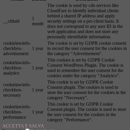
The cookie is used by cdn services like
CloudFare to identify individual clients
behind a shared IP address and apply
1
__cfduid
security settings on a per-client basis. It
month
does not correspond to any user ID in the
web application and does not store any
personally identifiable information.
cookielawinfo-
The cookie is set by GDPR cookie consent
checkbox-
1 year
to record the user consent for the cookies in
advertisement
the category "Advertisement".
This cookies is set by GDPR Cookie
cookielawinfo-
Consent WordPress Plugin. The cookie is
checkbox-
1 year
used to remember the user consent for the
analytics
cookies under the category "Analytics".
This cookie is set by GDPR Cookie
cookielawinfo-
Consent plugin. The cookies is used to
checkbox-
1 year
store the user consent for the cookies in the
necessary
category "Necessary".
This cookie is set by GDPR Cookie
cookielawinfo-
Consent plugin. The cookie is used to store
checkbox-
1 year
the user consent for the cookies in the
performance
category "Performance".
ACCETTA E SALVA