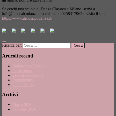
all’anima, non privatevene mai!
Se cerchi una scuola di Danza Classica a Milano, scrivi a
info@ilmosaicodanza.it
o chiama lo 0258317962 e visita il sito
https://www.ilmosaicodanza.it/
.
Ricerca per:
Articoli recenti
Repertorio Classico
Pas de deux
Le scarpe da punta
Propedeutica
Gioco Danza
Archivi
Marzo 2020
Febbraio 2020