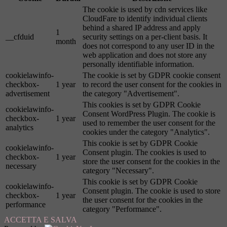
The cookie is used by cdn services like
CloudFare to identify individual clients
behind a shared IP address and apply
1
__cfduid
security settings on a per-client basis. It
month
does not correspond to any user ID in the
web application and does not store any
personally identifiable information.
cookielawinfo-
The cookie is set by GDPR cookie consent
checkbox-
1 year
to record the user consent for the cookies in
advertisement
the category "Advertisement".
This cookies is set by GDPR Cookie
cookielawinfo-
Consent WordPress Plugin. The cookie is
checkbox-
1 year
used to remember the user consent for the
analytics
cookies under the category "Analytics".
This cookie is set by GDPR Cookie
cookielawinfo-
Consent plugin. The cookies is used to
checkbox-
1 year
store the user consent for the cookies in the
necessary
category "Necessary".
This cookie is set by GDPR Cookie
cookielawinfo-
Consent plugin. The cookie is used to store
checkbox-
1 year
the user consent for the cookies in the
performance
category "Performance".
ACCETTA E SALVA