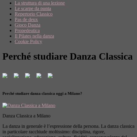
La struttura di una lezione
Le scarpe da punta
Repertorio Classico
Pas de deux
Gioco Danza
Propedeutica
Il Pilates nella danza
Cookie Policy
Perché studiare Danza Classica
Perché studiare danza classica oggi a Milano?
Danza Classica a Milano
La danza in generale è l’espressione della persona. La danza classica
in particolare racchiude moltissimo: disciplina, rigore,