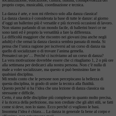
socializzazione, educazione, cultura, fluidità, consapevolezza del
proprio corpo, musicalità, coordinazione e tecnica.
La danza è arte, e non mi riferisco solo alla danza classica!
La danza classica è considerata la base di tutte le danze: al giorno
d’oggi un ballerino più è versatile e più riceverà occasioni di lavoro.
Non stiamo parlando di un mondo facile, di ballerini bravi ce ne
sono tanti ed è proprio la versatilità a fare la differenza.
La difficoltà maggiore che riscontro nei giovani (ma anche negli
adulti) è che ormai la danza classica sembra passata di moda. Si
pensa che l’unica ragione per iscriversi ad un corso di danza sia
quello di socializzare o di trovare l’anima gemella.
Pensateci un po’… Perché ci iscriviamo ad un corso di danza?
La vera motivazione dovrebbe essere che ci ritagliamo 1, 2 o più ore
alla settimana per dedicarci alla nostra persona. Non c’è nulla di
male a voler socializzare, ma questo si può benissimo fare in
qualsiasi disciplina.
Mi rendo conto che le persone non percepiscano la bellezza di
questa disciplina, in grado di unire la tecnica alla fluidità.
Questo perché si ha l’idea che una lezione di danza classica sia
stressante e difficile.
Certo, è una delle discipline più complesse in quanto molto precisa,
è la ricerca della perfezione, ma non crediate che gli altri stili, se fatti
come si deve, non lo siano. Ecco perché ci vogliono le basi.
Insomma l’idea è chiara… La danza in generale fa bene al corpo e