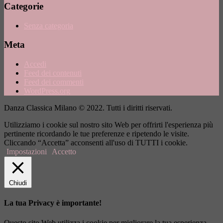
Categorie
Senza categoria
Meta
Accedi
Feed dei contenuti
Feed dei commenti
WordPress.org
Danza Classica Milano © 2022. Tutti i diritti riservati.
Utilizziamo i cookie sul nostro sito Web per offrirti l'esperienza più
pertinente ricordando le tue preferenze e ripetendo le visite.
Cliccando “Accetta” acconsenti all'uso di TUTTI i cookie.
Impostazioni
Accetto
Chiudi
La tua Privacy è importante!
Questo sito Web utilizza i cookie per migliorare la tua esperienza