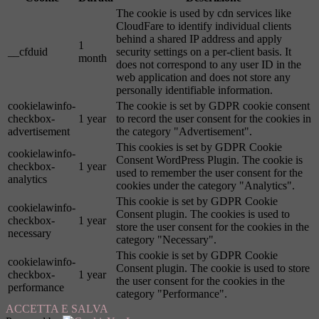
The cookie is used by cdn services like
CloudFare to identify individual clients
behind a shared IP address and apply
1
__cfduid
security settings on a per-client basis. It
month
does not correspond to any user ID in the
web application and does not store any
personally identifiable information.
cookielawinfo-
The cookie is set by GDPR cookie consent
checkbox-
1 year
to record the user consent for the cookies in
advertisement
the category "Advertisement".
This cookies is set by GDPR Cookie
cookielawinfo-
Consent WordPress Plugin. The cookie is
checkbox-
1 year
used to remember the user consent for the
analytics
cookies under the category "Analytics".
This cookie is set by GDPR Cookie
cookielawinfo-
Consent plugin. The cookies is used to
checkbox-
1 year
store the user consent for the cookies in the
necessary
category "Necessary".
This cookie is set by GDPR Cookie
cookielawinfo-
Consent plugin. The cookie is used to store
checkbox-
1 year
the user consent for the cookies in the
performance
category "Performance".
ACCETTA E SALVA