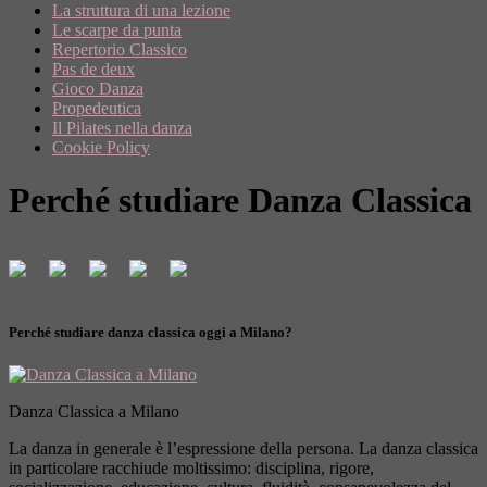
La struttura di una lezione
Le scarpe da punta
Repertorio Classico
Pas de deux
Gioco Danza
Propedeutica
Il Pilates nella danza
Cookie Policy
Perché studiare Danza Classica
Perché studiare danza classica oggi a Milano?
Danza Classica a Milano
La danza in generale è l’espressione della persona. La danza classica
in particolare racchiude moltissimo: disciplina, rigore,