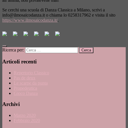
all’anima, non privatevene mai!
Se cerchi una scuola di Danza Classica a Milano, scrivi a
info@ilmosaicodanza.it
o chiama lo 0258317962 e visita il sito
https://www.ilmosaicodanza.it/
.
Ricerca per:
Articoli recenti
Repertorio Classico
Pas de deux
Le scarpe da punta
Propedeutica
Gioco Danza
Archivi
Marzo 2020
Febbraio 2020