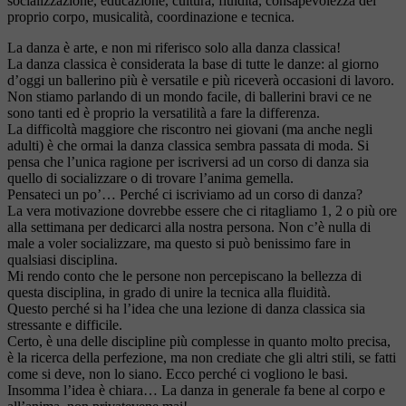
socializzazione, educazione, cultura, fluidità, consapevolezza del
proprio corpo, musicalità, coordinazione e tecnica.
La danza è arte, e non mi riferisco solo alla danza classica!
La danza classica è considerata la base di tutte le danze: al giorno
d’oggi un ballerino più è versatile e più riceverà occasioni di lavoro.
Non stiamo parlando di un mondo facile, di ballerini bravi ce ne
sono tanti ed è proprio la versatilità a fare la differenza.
La difficoltà maggiore che riscontro nei giovani (ma anche negli
adulti) è che ormai la danza classica sembra passata di moda. Si
pensa che l’unica ragione per iscriversi ad un corso di danza sia
quello di socializzare o di trovare l’anima gemella.
Pensateci un po’… Perché ci iscriviamo ad un corso di danza?
La vera motivazione dovrebbe essere che ci ritagliamo 1, 2 o più ore
alla settimana per dedicarci alla nostra persona. Non c’è nulla di
male a voler socializzare, ma questo si può benissimo fare in
qualsiasi disciplina.
Mi rendo conto che le persone non percepiscano la bellezza di
questa disciplina, in grado di unire la tecnica alla fluidità.
Questo perché si ha l’idea che una lezione di danza classica sia
stressante e difficile.
Certo, è una delle discipline più complesse in quanto molto precisa,
è la ricerca della perfezione, ma non crediate che gli altri stili, se fatti
come si deve, non lo siano. Ecco perché ci vogliono le basi.
Insomma l’idea è chiara… La danza in generale fa bene al corpo e