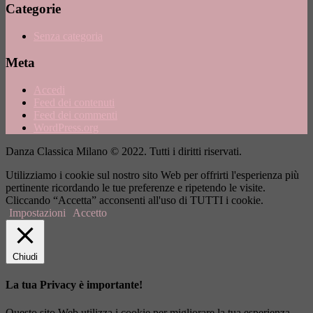
Categorie
Senza categoria
Meta
Accedi
Feed dei contenuti
Feed dei commenti
WordPress.org
Danza Classica Milano © 2022. Tutti i diritti riservati.
Utilizziamo i cookie sul nostro sito Web per offrirti l'esperienza più
pertinente ricordando le tue preferenze e ripetendo le visite.
Cliccando “Accetta” acconsenti all'uso di TUTTI i cookie.
Impostazioni
Accetto
Chiudi
La tua Privacy è importante!
Questo sito Web utilizza i cookie per migliorare la tua esperienza