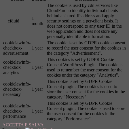
The cookie is used by cdn services like
CloudFare to identify individual clients
behind a shared IP address and apply
1
__cfduid
security settings on a per-client basis. It
month
does not correspond to any user ID in the
web application and does not store any
personally identifiable information.
cookielawinfo-
The cookie is set by GDPR cookie consent
checkbox-
1 year
to record the user consent for the cookies in
advertisement
the category "Advertisement".
This cookies is set by GDPR Cookie
cookielawinfo-
Consent WordPress Plugin. The cookie is
checkbox-
1 year
used to remember the user consent for the
analytics
cookies under the category "Analytics".
This cookie is set by GDPR Cookie
cookielawinfo-
Consent plugin. The cookies is used to
checkbox-
1 year
store the user consent for the cookies in the
necessary
category "Necessary".
This cookie is set by GDPR Cookie
cookielawinfo-
Consent plugin. The cookie is used to store
checkbox-
1 year
the user consent for the cookies in the
performance
category "Performance".
ACCETTA E SALVA