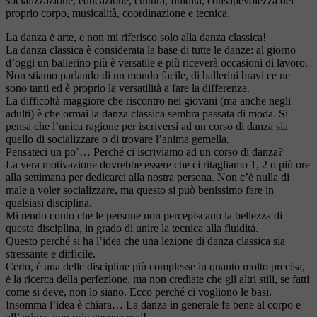
socializzazione, educazione, cultura, fluidità, consapevolezza del
proprio corpo, musicalità, coordinazione e tecnica.
La danza è arte, e non mi riferisco solo alla danza classica!
La danza classica è considerata la base di tutte le danze: al giorno
d’oggi un ballerino più è versatile e più riceverà occasioni di lavoro.
Non stiamo parlando di un mondo facile, di ballerini bravi ce ne
sono tanti ed è proprio la versatilità a fare la differenza.
La difficoltà maggiore che riscontro nei giovani (ma anche negli
adulti) è che ormai la danza classica sembra passata di moda. Si
pensa che l’unica ragione per iscriversi ad un corso di danza sia
quello di socializzare o di trovare l’anima gemella.
Pensateci un po’… Perché ci iscriviamo ad un corso di danza?
La vera motivazione dovrebbe essere che ci ritagliamo 1, 2 o più ore
alla settimana per dedicarci alla nostra persona. Non c’è nulla di
male a voler socializzare, ma questo si può benissimo fare in
qualsiasi disciplina.
Mi rendo conto che le persone non percepiscano la bellezza di
questa disciplina, in grado di unire la tecnica alla fluidità.
Questo perché si ha l’idea che una lezione di danza classica sia
stressante e difficile.
Certo, è una delle discipline più complesse in quanto molto precisa,
è la ricerca della perfezione, ma non crediate che gli altri stili, se fatti
come si deve, non lo siano. Ecco perché ci vogliono le basi.
Insomma l’idea è chiara… La danza in generale fa bene al corpo e