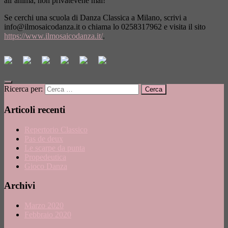
all’anima, non privatevene mai!
Se cerchi una scuola di Danza Classica a Milano, scrivi a
info@ilmosaicodanza.it
o chiama lo 0258317962 e visita il sito
https://www.ilmosaicodanza.it/
.
Ricerca per:
Articoli recenti
Repertorio Classico
Pas de deux
Le scarpe da punta
Propedeutica
Gioco Danza
Archivi
Marzo 2020
Febbraio 2020