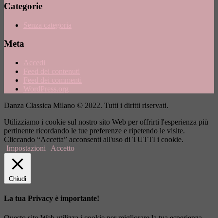
Categorie
Senza categoria
Meta
Accedi
Feed dei contenuti
Feed dei commenti
WordPress.org
Danza Classica Milano © 2022. Tutti i diritti riservati.
Utilizziamo i cookie sul nostro sito Web per offrirti l'esperienza più
pertinente ricordando le tue preferenze e ripetendo le visite.
Cliccando “Accetta” acconsenti all'uso di TUTTI i cookie.
Impostazioni
Accetto
Chiudi
La tua Privacy è importante!
Questo sito Web utilizza i cookie per migliorare la tua esperienza