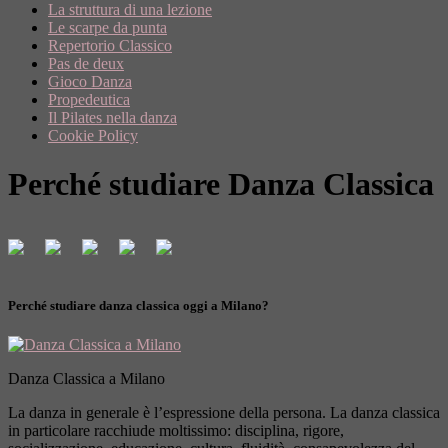
La struttura di una lezione
Le scarpe da punta
Repertorio Classico
Pas de deux
Gioco Danza
Propedeutica
Il Pilates nella danza
Cookie Policy
Perché studiare Danza Classica
Perché studiare danza classica oggi a Milano?
Danza Classica a Milano
La danza in generale è l’espressione della persona. La danza classica
in particolare racchiude moltissimo: disciplina, rigore,